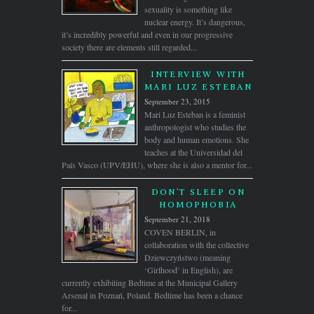
sexuality is something like
nuclear energy. It’s dangerous,
it’s incredibly powerful and even in our progressive
society there are elements still regarded...
INTERVIEW WITH
MARI LUZ ESTEBAN
September 23, 2015
Mari Luz Esteban is a feminist
anthropologist who studies the
body and human emotions. She
teaches at the Universidad del
País Vasco (UPV/EHU), where she is also a mentor for...
DON’T SLEEP ON
HOMOPHOBIA
September 21, 2018
COVEN BERLIN, in
collaboration with the collective
Dziewczyństwo (meaning
‘Girlhood’ in English), are
currently exhibiting Bedtime at the Municipal Gallery
Arsenał in Poznań, Poland. Bedtime has been a chance
for...