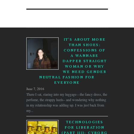
IT’S ABOUT MORE
THAN SHOES:
CONFESSIONS OF
A WANNABE
DAPPER STRAIGHT
WOMAN OR WHY
WE NEED GENDER
NEUTRAL FASHION FOR
EVERYONE
June 7, 2016
There I sat, staring into my luggage—the fancy dress, the
perfume, the strappy heels– and wondering why nothing
in my relationship was adding up. I was just back from
my...
TECHNOLOGIES
FOR LIBERATION
(PART III): CYBORG