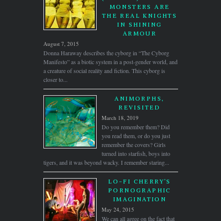
MONSTERS ARE
THE REAL KNIGHTS
IN SHINING
ARMOUR
August 7, 2015
Donna Haraway describes the cyborg in “The Cyborg
Manifesto” as a biotic system in a post-gender world, and
a creature of social reality and fiction. This cyborg is
closer to...
ANIMORPHS,
REVISITED
March 18, 2019
Do you remember them? Did
you read them, or do you just
remember the covers? Girls
turned into starfish, boys into
tigers, and it was beyond wacky. I remember staring...
LO-FI CHERRY’S
PORNOGRAPHIC
IMAGINATION
May 24, 2015
We can all agree on the fact that